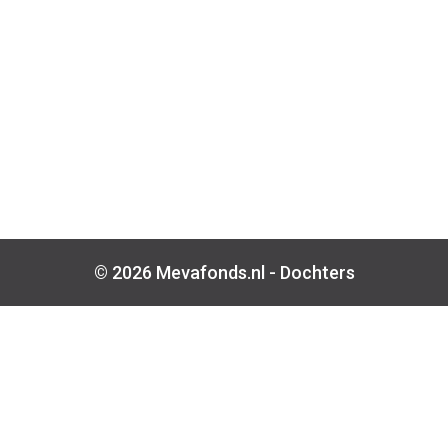
© 2026 Mevafonds.nl -
Dochters